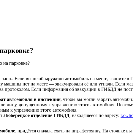
 парковке?
о на парковке?
 часть. Если вы не обнаружили автомобиль на месте, звоните
му машины нет на месте — эвакуировали её или угнали. Если маш
за протоколом. Если информация об эвакуации в ГИБДД не посту
рат автомобиля в инспекции
, чтобы вы могли забрать автомоб
 или лицу, допущенному к управлению этого автомобиля. Поэтом
нным к управлению этого автомобиля.
ет
Люберецкое отделение ГИБДД
, находящееся по адресу:
г.о.Л
омобиле
, придётся сначала ехать на штрафстоянку. На стоянке в