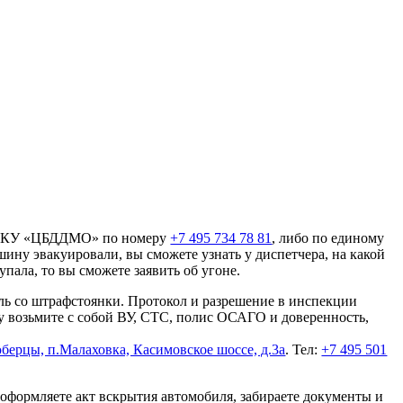
 в ГКУ «ЦБДДМО» по номеру
+7 495 734 78 81
, либо по единому
ину эвакуировали, вы сможете узнать у диспетчера, на какой
пала, то вы сможете заявить об угоне.
иль со штрафстоянки. Протокол и разрешение в инспекции
у возьмите с собой ВУ, СТС, полис ОСАГО и доверенность,
юберцы, п.Малаховка, Касимовское шоссе, д.3а
. Тел:
+7 495 501
ы оформляете акт вскрытия автомобиля, забираете документы и