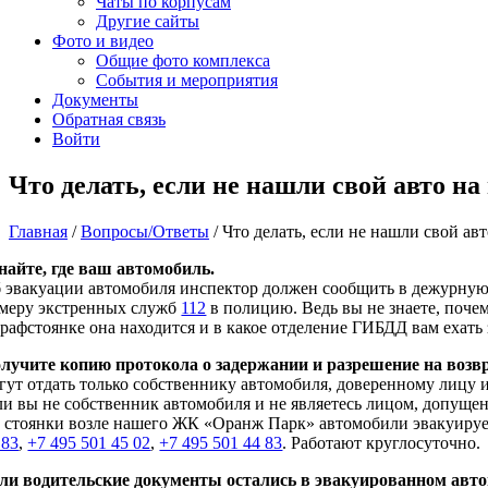
Чаты по корпусам
Другие сайты
Фото и видео
Общие фото комплекса
События и мероприятия
Документы
Обратная связь
Войти
Что делать, если не нашли свой авто на
Главная
/
Вопросы/Ответы
/
Что делать, если не нашли свой авт
найте, где ваш автомобиль.
 эвакуации автомобиля инспектор должен сообщить в дежурную
меру экстренных служб
112
в полицию. Ведь вы не знаете, поче
рафстоянке она находится и в какое отделение ГИБДД вам ехать 
лучите копию протокола о задержании и разрешение на возв
гут отдать только собственнику автомобиля, доверенному лицу
ли вы не собственник автомобиля и не являетесь лицом, допуще
 стоянки возле нашего ЖК «Оранж Парк» автомобили эвакуиру
 83
,
+7 495 501 45 02
,
+7 495 501 44 83
. Работают круглосуточно.
ли водительские документы остались в эвакуированном авт