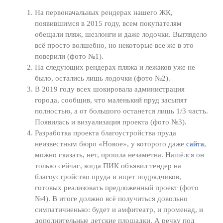
На первоначальных рендерах нашего ЖК,
появившимся в 2015 году, всем покупателям
обещали пляж, шезлонги и даже лодочки. Выглядело
всё просто волшебно, но некоторые все же в это
поверили (фото №1).
На следующих рендерах пляжа и лежаков уже не
было, остались лишь лодочки (фото №2).
В 2019 году всех шокировала администрация
города, сообщив, что маленький пруд засыпят
полностью, а от большого останется лишь 1/3 часть.
Появилась и визуализация проекта (фото №3).
Разработка проекта благоустройства пруда
неизвестным бюро «Новое», у которого даже
сайта
,
можно сказать, нет, прошла незаметна. Нашёлся он
только сейчас, когда ПИК объявил тендер на
благоустройство пруда и ищет подрядчиков,
готовых реализовать предложенный проект (фото
№4). В итоге должно всё получиться довольно
симпатичненько: будет и амфитеатр, и променад, и
дополнительные детские площадки. А речку под