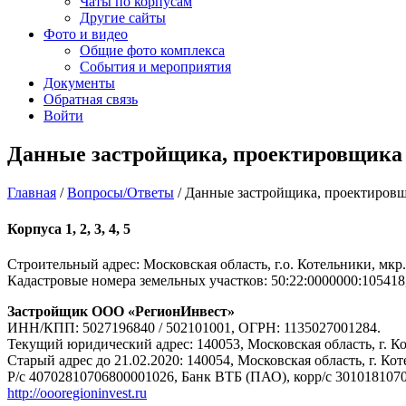
Чаты по корпусам
Другие сайты
Фото и видео
Общие фото комплекса
События и мероприятия
Документы
Обратная связь
Войти
Данные застройщика, проектировщика 
Главная
/
Вопросы/Ответы
/
Данные застройщика, проектировщ
Корпуса 1, 2, 3, 4, 5
Строительный адрес: Московская область, г.о. Котельники, мкр.
Кадастровые номера земельных участков: 50:22:0000000:105418, 
Застройщик ООО «РегионИнвест»
ИНН/КПП: 5027196840 / 502101001, ОГРН: 1135027001284.
Текущий юридический адрес: 140053, Московская область, г. Ко
Старый адрес до 21.02.2020: 140054, Московская область, г. Кот
Р/с 40702810706800001026, Банк ВТБ (ПАО), корр/с 301018107
http://oooregioninvest.ru