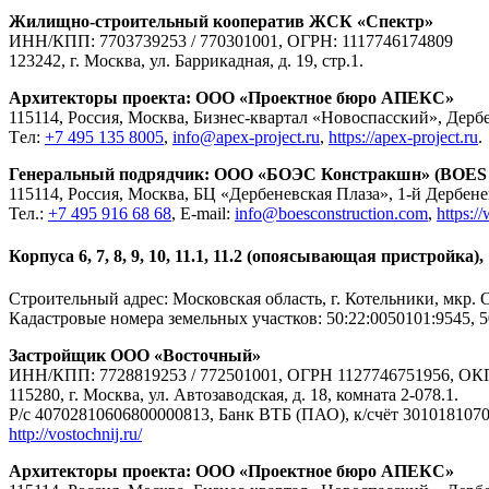
Жилищно-строительный кооператив ЖСК «Спектр»
ИНН/КПП: 7703739253 / 770301001, ОГРН: 1117746174809
123242, г. Москва, ул. Баррикадная, д. 19, стр.1.
Архитекторы проекта: ООО «Проектное бюро АПЕКС»
115114, Россия, Москва, Бизнес-квартал «Новоспасский», Дербенев
Tел:
+7 495 135 8005
,
info@apex-project.ru
,
https://apex-project.ru
.
Генеральный подрядчик: ООО «БОЭС Констракшн» (BOES C
115114, Россия, Москва, БЦ «Дербеневская Плаза», 1-й Дербенев
Тел.:
+7 495 916 68 68
, E-mail:
info@boesconstruction.com
,
https:/
Корпуса 6, 7, 8, 9, 10, 11.1, 11.2 (опоясывающая пристройка),
Строительный адрес: Московская область, г. Котельники, мкр. Оп
Кадастровые номера земельных участков: 50:22:0050101:9545, 5
Застройщик ООО «Восточный»
ИНН/КПП: 7728819253 / 772501001, ОГРН 1127746751956, ОК
115280, г. Москва, ул. Автозаводская, д. 18, комната 2-078.1.
Р/с 40702810606800000813, Банк ВТБ (ПАО), к/счёт 301018107
http://vostochnij.ru/
Архитекторы проекта: ООО «Проектное бюро АПЕКС»