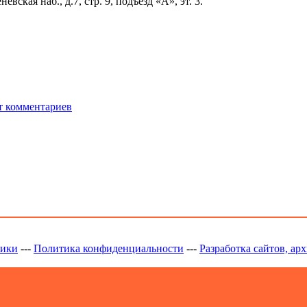
ская наб., д.7, стр. 9, подъезд «А», эт. 3.
т комментариев
ники
---
Политика конфиденциальности
---
Разработка сайтов, арх