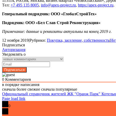
115114, Россия, Москва, Бизнес-квартал «Новоспасский», Дербенев
Tел:
+7 495 135 8005
,
info@apex-project.ru
,
https://apex-project.ru
.
Генеральный подрядчик: ООО «ГлобалСтройТех»
Подрядчик: ООО «Бел Слав Строй Реконструкция»
Примечание: данные и реквизиты актуальны на конец 2019 г.
12 ноября 2019
|
Рубрики:
Покупка, заселение, собственность
|
Не
Подписаться
Авторизация
Уведомлять о
0
Комментариев
в порядке написания
сначала более свежие
сначала популярные
Официальный справочник жителей ЖК "Оранж Парк" Котель
Page load link
0