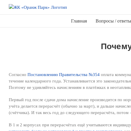
Перейти
к
содержимому
Главная
Вопросы / ответ
Почему
Согласно
Постановлению Правительства №354
оплата коммуна
течение календарного года. Устанавливается это законодатель
Поэтому не удивляйтесь начислениям в платёжках в неотаплив
Первый год после сдачи дома начисление производится по нор
учёта делается перерасчёт (обычно за март), и дальше начис
(счётчика). И так весь год до следующего перерасчёта, потом
В 1 и 2 корпусах при перерасчётах ещё учитываются индивиду