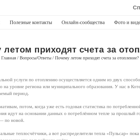
Сп
ы
Полезные контакты
Онлайн-сообщества
Фото и вид
 летом приходят счета за ото
Главная
/
Вопросы/Ответы
/
Почему летом приходят счета за отопление?
льной услуги по отоплению осуществляется одним из двух способо
но на уровне региона или муниципального образования. У нас в Ко
аемый период.
мативам, потом, когда уже есть годовая статистика по потребленн
ления идут на основании данных о потреблённом тепле за прошлый 
 — по новой.
альные теплосчётчики, а вот распределители тепла «Пульсар» пока 