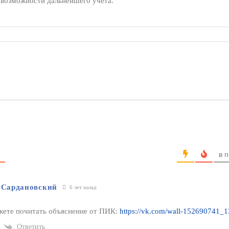
 возможности дальнейшего учёта.
в 
 Сардановский
6 лет назад
жете почитать объяснение от ПИК:
https://vk.com/wall-152690741_
Ответить