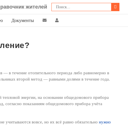
Поиск:
равочник жителей
ео
Документы
пление?
в — в течение отопительного периода либо равномерно в
тельниках второй метод — равными долями в течение года.
ой тепловой энергии, на основании общедомового прибора
год, согласно показаниям общедомового прибора учёта
не учитываются вовсе, но их всё равно обязательно
нужно