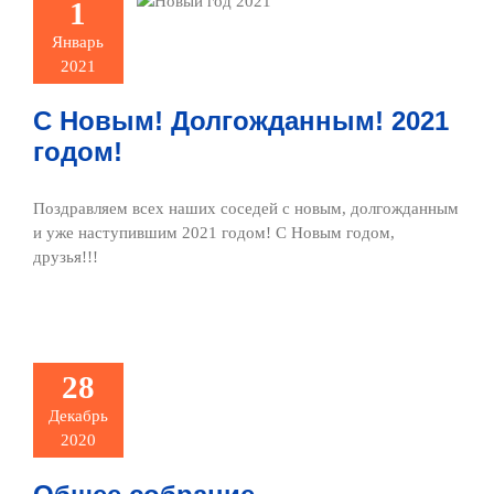
1
21 годом!
Январь
сти и события
2021
С Новым! Долгожданным! 2021
годом!
Поздравляем всех наших соседей с новым, долгожданным
и уже наступившим 2021 годом! С Новым годом,
друзья!!!
е собрание
твенников в
28
 корпусе
сти и события
Декабрь
2020