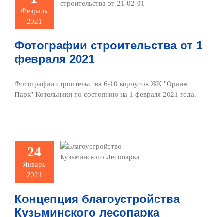
1 февраля
Февраль
2021
2021
ото и видео
Фотографии строительства от 1
февраля 2021
Фотографии строительства 6-10 корпусов ЖК "Оранж
Парк" Котельники по состоянию на 1 февраля 2021 года.
нцепция
устройства
24
ьминского
Январь
сопарка
2021
сти и события
Концепция благоустройства
Кузьминского лесопарка