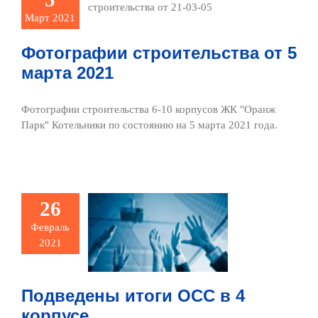
 марта 2021
Март 2021
ото и видео
Фотографии строительства от 5
марта 2021
Фотографии строительства 6-10 корпусов ЖК "Оранж
Парк" Котельники по состоянию на 5 марта 2021 года.
26
дведены
ги ОСС в 4
Февраль
2021
орпусе
сти и события
Подведены итоги ОСС в 4
корпусе