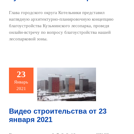
Глава городского округа Котельники представил
наглядную архитектурно-планировочную концепцию
благоустройства Кузьминского лесопарка, проведя
онлайн-встречу по вопросу благоустройства нашей
лесопарковой зоны.
Видео
23
ительства
Январь
23 января
2021
2021
ото и видео
Видео строительства от 23
января 2021